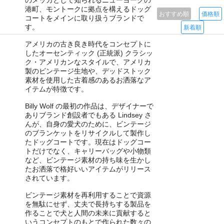
のメッカとして知られるニューヨークの
港町、モントークに拠点を構えるドッグ
おすすめ順
価格順
コートをメインに取り扱うブランドで
す。
新着順
アメリカの古き良き時代をコンセプトに
したオーセンティック (正統派) クラシッ
ク・アメリカンなスタイルで、アメリカ
製のビンテージ生地や、デッドストック
素材を使用した古着感のあるお洒落なア
イテムが特徴です。
Billy Wolf の最初の作品は、デザイナーで
ありブランド創設者でもある Lindsey さ
んが、自身の愛犬のために、ビンテージ
のブランケットをリサイクルして製作し
たドッグコートです。現在はドッグコー
トだけでなく、キャリーバッグや小物類
など、ビンテージ素材の持ち味を生かし
たお洒落で格好いいアイテムがリリース
されています。
ビンテージ素材を再利用することで資源
を無駄にせず、丈夫で長持ちする製品を
作ることで犬と人間の未来に貢献すると
いうコンセプトのもとで作られた数々の