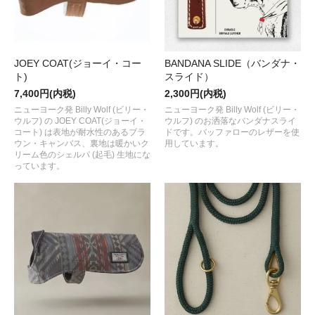
JOEY COAT(ジョーイ・コー
BANDANA SLIDE（バンダナ・
ト)
スライド）
7,400円(内税)
2,300円(内税)
ニューヨーク発 Billy Wolf (ビリー・
ニューヨーク発 Billy Wolf (ビリー・
ウルフ) の JOEY COAT(ジョーイ・
ウルフ) のお洒落なバンダナスライ
コート) は表地が耐水性のあるブラ
ドです。バッファローのレザーを使
ウン・キャンバス、裏地は暖かいク
用しています。
リーム色のシェルパ (起毛) 生地にな
っています。