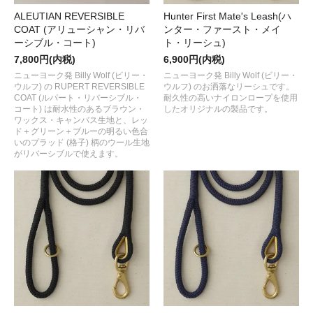
ALEUTIAN REVERSIBLE
Hunter First Mate's Leash(ハ
COAT (アリューシャン・リバ
ンター・ファースト・メイ
ーシブル・コート)
ト・リーシュ)
7,800円(内税)
6,900円(内税)
ニューヨーク発 Billy Wolf (ビリー・
ニューヨーク発 Billy Wolf (ビリー・
ウルフ) の RUPERT REVERSIBLE
ウルフ) のお洒落なリーシュです。
COAT (ルパート・リバーシブル・
耐久性の高いナイロンロープを使用
コート) は耐水性のあるブラウン・
したオリジナルの製品です。
ワックス・キャンバス生地と、レッ
ド＋グリーン＋ブルーの明るい色合
いのプラッド (格子) 柄のウール生地
がリバーシブルで使えます。