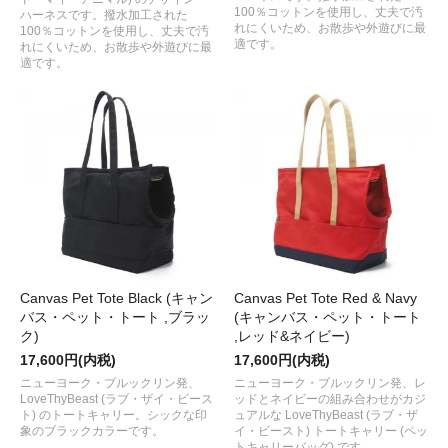
100％コットンを使用し、丈夫で汚
ハーネスです。撥水加工された
れにくいため、お散歩や外遊びに最
100％コットンを使用し、丈夫で汚
適です。
れにくいため、お散歩や外遊びに最
適です。
Canvas Pet Tote Black (キャン
Canvas Pet Tote Red & Navy
バス・ペット・トート ,ブラッ
(キャンバス・ペット・トート
ク)
,レッド&ネイビー)
17,600円(内税)
17,600円(内税)
ニューヨーク・ブルックリン発、
ニューヨーク・ブルックリン発、レ
LoveThyBeast (ラブ・ザイ・ビース
ッドとネイビーの組み合わせがカジ
ト) のトートキャリー。シックな印
ュアルな LoveThyBeast (ラブ・ザ
象のブラックカラーです。
イ・ビースト) トートキャリー (ペッ
トキャリーバッグ) です。