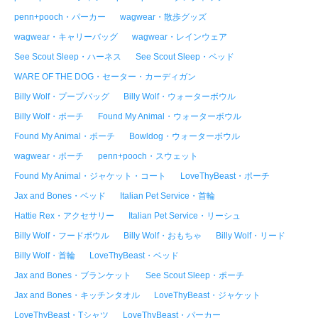
penn+pooch・パーカー
wagwear・散歩グッズ
wagwear・キャリーバッグ
wagwear・レインウェア
See Scout Sleep・ハーネス
See Scout Sleep・ベッド
WARE OF THE DOG・セーター・カーディガン
Billy Wolf・プープバッグ
Billy Wolf・ウォーターボウル
Billy Wolf・ポーチ
Found My Animal・ウォーターボウル
Found My Animal・ポーチ
Bowldog・ウォーターボウル
wagwear・ポーチ
penn+pooch・スウェット
Found My Animal・ジャケット・コート
LoveThyBeast・ポーチ
Jax and Bones・ベッド
Italian Pet Service・首輪
Hattie Rex・アクセサリー
Italian Pet Service・リーシュ
Billy Wolf・フードボウル
Billy Wolf・おもちゃ
Billy Wolf・リード
Billy Wolf・首輪
LoveThyBeast・ベッド
Jax and Bones・ブランケット
See Scout Sleep・ポーチ
Jax and Bones・キッチンタオル
LoveThyBeast・ジャケット
LoveThyBeast・Tシャツ
LoveThyBeast・パーカー