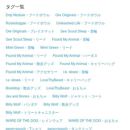
タグ一覧
Drip Module・フードボウル
Ore Originals・フードボウル
Roxiedoggie・フードボウル
Unleashed Life・フードボウル
Ore Originals・プレイスマット
See Scout Sleep・首輪
See Scout Sleep・リード
Found My Animal・首輪
Mimi Green・首輪
Mimi Green・リード
Found My Animal・リード
Found My Animal・ハーネス
Found My Animal・散歩グッズ
Found My Animal・キャリーバッグ
Found My Animal・アクセサリー
r.e. stowe・首輪
r.e. stowe・リード
LoveThyBeast・キャリーバッグ
Bowldog・散歩グッズ
LoveThyBeast・おもちゃ
Jax and Bones・おもちゃ
Billy Wolf・ジャケット・コート
Billy Wolf・バンダナ
Billy Wolf・散歩グッズ
Billy Wolf・トリートキャニスター
WARE OF THE DOG・レインウェア
WARE OF THE DOG・おもちゃ
penn+pooch・Tシャツ
penn+pooch・タンクトップ