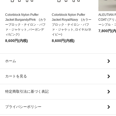
Colorblock Nylon Puffer
Colorblock Nylon Puffer
ALEUTIAN 
Jacket Burgandy/Pink (カラ
Jacket Royal/Navy (カラー
COAT (
ーブロック・ナイロン・パフ
ブロック・ナイロン・パフ
ーシブル・コ
ァ・ジャケット, バーガンデ
ァ・ジャケット, ロイヤル/ネ
7,800円(
ィ/ピンク)
イビー)
8,600円(内税)
8,600円(内税)
ホーム
カートを見る
特定商取引法に基づく表記
プライバシーポリシー