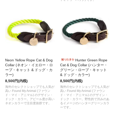
Neon Yellow Rope Cat & Dog
Hunter Green Rope
Collar (ネオン・イエロー・ロ
Cat & Dog Collar (ハンター・
ープ・キャット & ドッグ・カ
グリーン・ロープ・キャット
ラー)
& ドッグ・カラー)
8,500円(内税)
8,500円(内税)
海外のセレクトショップでも人気が
海外のセレクトショップでも人気が
高い Found My Animal (ファウン
高い Found My Animal (ファウン
ド・マイ・アニマル) のデザイン・
ド・マイ・アニマル) のデザイン・
ドック・カラー。アピール度が高い
ドック・カラー。野性的で渋みのあ
ネオンカラーで注目度抜群です。
るイメージのハンターグリーンカラ
ーです。