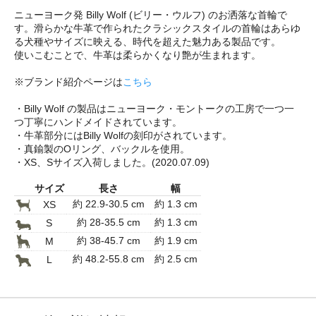
ニューヨーク発 Billy Wolf (ビリー・ウルフ) のお洒落な首輪で
す。滑らかな牛革で作られたクラシックスタイルの首輪はあらゆ
る犬種やサイズに映える、時代を超えた魅力ある製品です。
使いこむことで、牛革は柔らかくなり艶が生まれます。
※ブランド紹介ページは
こちら
・Billy Wolf の製品はニューヨーク・モントークの工房で一つ一
つ丁寧にハンドメイドされています。
・牛革部分にはBilly Wolfの刻印がされています。
・真鍮製のOリング、バックルを使用。
・XS、Sサイズ入荷しました。(2020.07.09)
サイズ
長さ
幅
約 22.9-30.5 cm
約 1.3 cm
XS
約 28-35.5 cm
約 1.3 cm
S
約 38-45.7 cm
約 1.9 cm
M
約 48.2-55.8 cm
約 2.5 cm
L