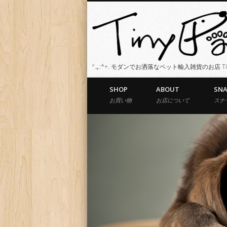
°.｡:*+. モダンでお洒落なペット輸入雑貨のお店 Tiny 
SHOP
ABOUT
SN
お買い物
お店について
スナ