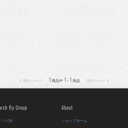
1
1-1
前のページ
次のページ
商品中
商品
arch By Group
About
ランド別
ショップホーム