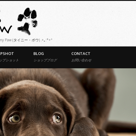
Paw (タイニー・ポウ) .+｡:*+°
APSHOT
BLOG
CONTACT
ップショット
ショップブログ
お問い合わせ