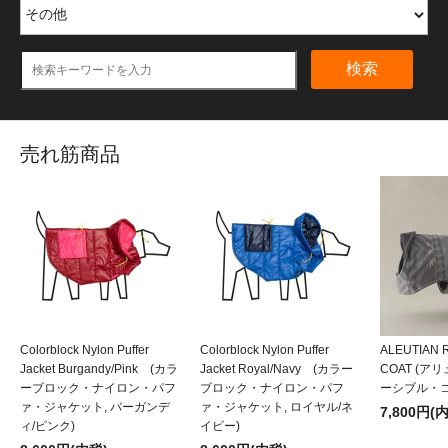
検索
売れ筋商品
Colorblock Nylon Puffer
Colorblock Nylon Puffer
ALEUTIAN 
Jacket Burgandy/Pink (カラ
Jacket Royal/Navy (カラー
COAT (
ーブロック・ナイロン・パフ
ブロック・ナイロン・パフ
ーシブル・コ
ァ・ジャケット, バーガンデ
ァ・ジャケット, ロイヤル/ネ
7,800円(
ィ/ピンク)
イビー)