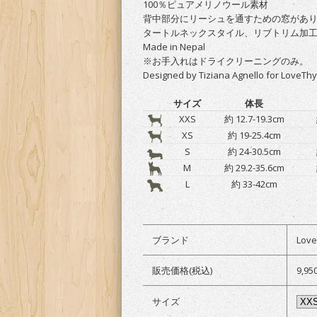
100％ピュアメリノウール素材
背中部分にリーシュを通すための窓があり
タートルネックスタイル、リブトリム加
Made in Nepal
※お手入れはドライクリーニングのみ。
Designed by Tiziana Agnello for LoveTh
サイズ
体長
XXS
約 12.7-19.3cm
XS
約 19-25.4cm
S
約 24-30.5cm
M
約 29.2-35.6cm
L
約 33-42cm
ブランド
Lov
販売価格(税込)
9,9
サイズ