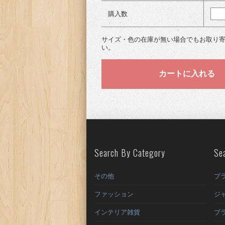
購入数
サイズ・色の在庫が無い場合でもお取り
い。
Search By Category
Se
その他
ブ
ファッション
ジ
インテリア雑貨
ブ