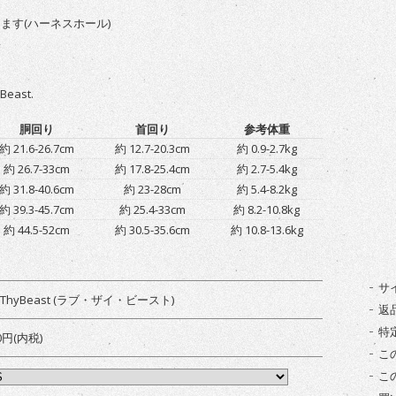
ます(ハーネスホール)
工
yBeast.
胴回り
首回り
参考体重
約 21.6-26.7cm
約 12.7-20.3cm
約 0.9-2.7kg
約 26.7-33cm
約 17.8-25.4cm
約 2.7-5.4kg
約 31.8-40.6cm
約 23-28cm
約 5.4-8.2kg
約 39.3-45.7cm
約 25.4-33cm
約 8.2-10.8kg
約 44.5-52cm
約 30.5-35.6cm
約 10.8-13.6kg
サ
eThyBeast (ラブ・ザイ・ビースト)
返
特
50円(内税)
こ
こ