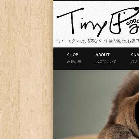
°.｡:*+. モダンでお洒落なペット輸入雑貨のお店 Tiny 
SHOP
ABOUT
SN
お買い物
お店について
スナ