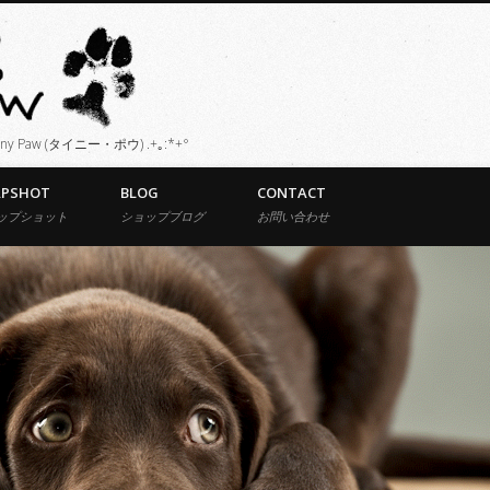
Paw (タイニー・ポウ) .+｡:*+°
APSHOT
BLOG
CONTACT
ップショット
ショップブログ
お問い合わせ