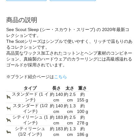
商品の説明
See Scout Sleep (シー・スカウト・スリープ) の 2020年最新コ
レクションです。
The Scotシリーズはシンプルで使いやすく、リッチで温もりのあ
るコレクションです。
高品質なワックス加工されたコットンとヘンプ素材のコンビネー
ション、真鍮製のハードウェアのカラーリングには高級感溢れる
ゴールドが採用されています。
※ブランド紹介ページは
こちら
タイプ
長さ
太さ
重さ
スタンダード (1 イ
約 140
約 2.5
約
ンチ)
cm
cm
155 g
スタンダード (1/2
約 140
約 1.3
約
インチ)
cm
cm
100 g
シティリーシュ (1
約 183
約 2.5
約
インチ)
cm
cm
278 g
シティリーシュ
約 183
約 1.3
約
(1/2 インチ)
cm
cm
186 g