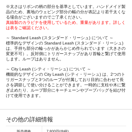
※太さはリボンの柄の部分を基準としています。ハンドメイド製
品のため、裏地のウェビング部分の幅の分が表記より若干太くな
る場合がございますのでご了承ください。
真鍮製のカラビナを使用しているため、重量があります。詳しく
は表をご確認ください。
～ Standard Leash (スタンダード・リーシュ) について ～
標準的なデザインの Standard Leash (スタンダード・リーシュ)
は、手持ち部分の輪っかがあらかじめ作られています（大きさの
変更不可）。反対側にトリガースナップがあり首輪と繋げて使用
します。ループはありません。
～ City Leash (シティ・リーシュ) について ～
機能的なデザインの City Leash (シティ・リーシュ) は、2つのト
リガースナップと3つのループが付属しており目的に合わせて長
さを調節して使い分けることができます。一時的に支柱や木に繋
ぎ止めたり、ループ部分にキーチェーンやプープバッグを結び付
けて使用できます。
その他の詳細情報
販売価格
7,800円(内税)