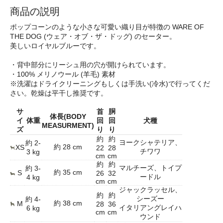
商品の説明
ポップコーンのような小さな可愛い織り目が特徴の WARE OF
THE DOG (ウェア・オブ・ザ・ドッグ) のセーター。
美しいロイヤルブルーです。
・背中部分にリーシュ用の穴が開けられています。
・100% メリノウール (羊毛) 素材
※洗濯はドライクリーニングもしくは手洗い(冷水)で行ってくだ
さい。乾燥は平干し推奨です。
サ
首
胴
体長(BODY
イ
体重
回
回
犬種
MEASURMENT)
ズ
り
り
約
約
ヨークシャテリア、
約 2-
約 28 cm
XS
22
28
チワワ
3 kg
cm
cm
約
約
マルチーズ、トイプ
約 3-
約 35 cm
S
26
32
ードル
4 kg
cm
cm
ジャックラッセル、
約
約
シーズー
約 4-
約 38 cm
M
28
36
イタリアングレイハ
6 kg
cm
cm
ウンド