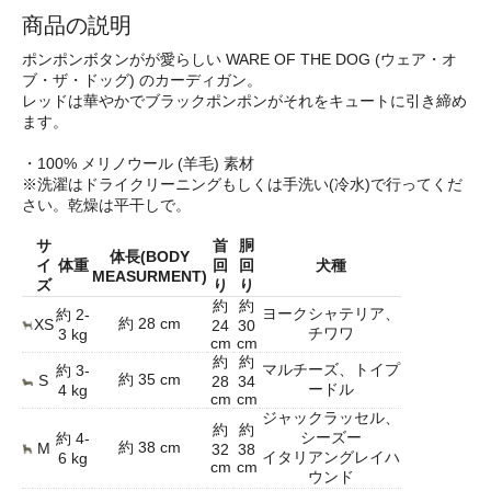
商品の説明
ポンポンボタンがが愛らしい WARE OF THE DOG (ウェア・オ
ブ・ザ・ドッグ) のカーディガン。
レッドは華やかでブラックポンポンがそれをキュートに引き締め
ます。
・100% メリノウール (羊毛) 素材
※洗濯はドライクリーニングもしくは手洗い(冷水)で行ってくだ
さい。乾燥は平干しで。
サ
首
胴
体長(BODY
イ
体重
回
回
犬種
MEASURMENT)
ズ
り
り
約
約
ヨークシャテリア、
約 2-
約 28 cm
XS
24
30
チワワ
3 kg
cm
cm
約
約
マルチーズ、トイプ
約 3-
約 35 cm
S
28
34
ードル
4 kg
cm
cm
ジャックラッセル、
約
約
シーズー
約 4-
約 38 cm
M
32
38
イタリアングレイハ
6 kg
cm
cm
ウンド