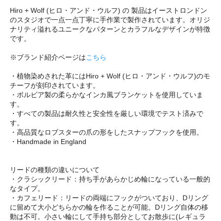
Hiro + Wolf (ヒロ・アンド・ウルフ) の 製品はイーストロンドン
のスタジオで一点一点丁寧に手作業で製作されています。オリジ
ナリティ溢れるユニークなパターンとカラフルなデザインが特徴
です。
※ブランド紹介ページは
こちら
・植物染めされた革にはHiro + Wolf (ヒロ・アンド・ウルフ)のモ
チーフが刻印されています。
・ボルビア製の柔らかなインカ風ブランケットを使用していま
す。
・すべての製品は耐久性と安全性を厳しい環境でテスト済みで
す。
・高品質なロブスターの爪の形をしたスナップフックを使用。
・Handmade in England
リードの種類の違いについて
・クラシックリード：持ち手があらかじめ輪になっている一般的
なタイプ。
・カフェリード：リードの両端にフックがついており、Dリング
に留めて大小どちらかの輪を作ることが可能。Dリング自体の移
動は不可。小さい輪にして手持ち部分としてお散歩に(レギュラ