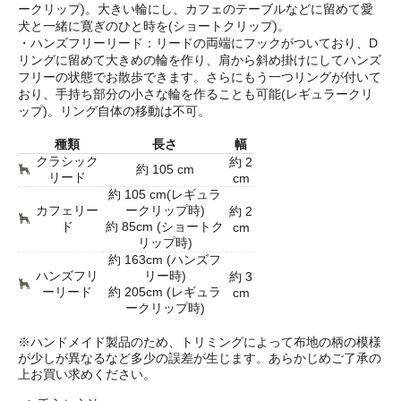
ークリップ)。大きい輪にし、カフェのテーブルなどに留めて愛
犬と一緒に寛ぎのひと時を(ショートクリップ)。
・ハンズフリーリード：リードの両端にフックがついており、D
リングに留めて大きめの輪を作り、肩から斜め掛けにしてハンズ
フリーの状態でお散歩できます。さらにもう一つリングが付いて
おり、手持ち部分の小さな輪を作ることも可能(レギュラークリ
ップ)。リング自体の移動は不可。
種類
長さ
幅
クラシック
約 2
約 105 cm
リード
cm
約 105 cm(レギュラ
カフェリー
ークリップ時)
約 2
ド
約 85cm (ショートク
cm
リップ時)
約 163cm (ハンズフ
ハンズフリ
リー時)
約 3
ーリード
約 205cm (レギュラ
cm
ークリップ時)
※ハンドメイド製品のため、トリミングによって布地の柄の模様
が少しが異なるなど多少の誤差が生じます。あらかじめご了承の
上お買い求めください。